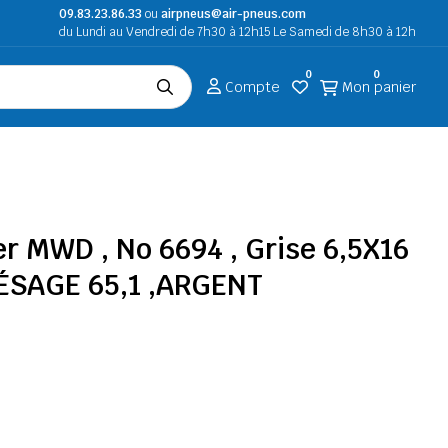
09.83.23.86.33
ou
airpneus@air-pneus.com
du Lundi au Vendredi de 7h30 à 12h15 Le Samedi de 8h30 à 12h
0
0
Compte
Mon panier
er MWD , No 6694 , Grise 6,5X16
ÉSAGE 65,1 ,ARGENT