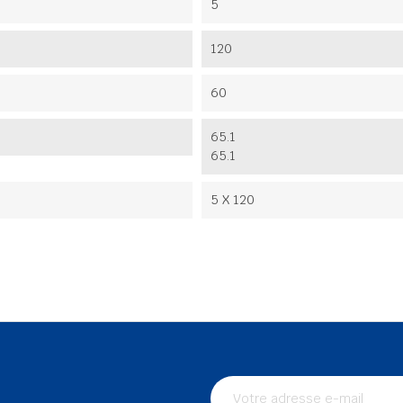
5
120
60
65.1
65.1
5 X 120