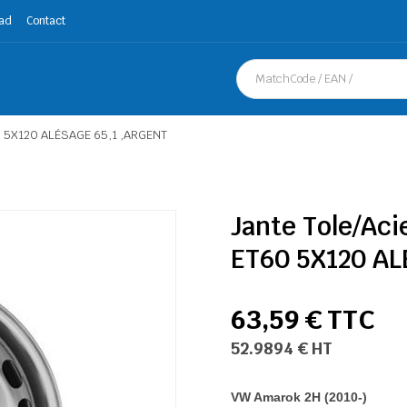
ad
Contact
T60 5X120 ALÉSAGE 65,1 ,ARGENT
Jante Tole/Aci
ET60 5X120 AL
63,59 € TTC
52.9894 € HT
VW Amarok 2H (2010-)