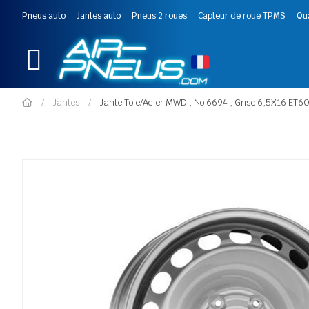
Pneus auto
Jantes auto
Pneus 2 roues
Capteur de roue TPMS
Qu
Jantes
Jante Tole/Acier MWD , No 6694 , Grise 6,5X16 E