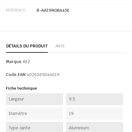
B-AAT9N0BA45E
RÉFÉRENCE
DÉTAILS DU PRODUIT
AVIS
Marque
AEZ
Code EAN
4026569044619
Fiche technique
Largeur
9.5
Diamètre
19
Type Jante
Aluminium