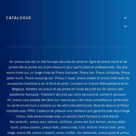
CATALOGUE
Air-pneus.com est un site français sécurisé de vente en ligne de pneus neufs et de
jantes tôle et jantes alu à prix discount pour particuliers et professionnels. Des prix
moins chers sur un large choix de Pneus tourisme, Pneus 4x4, Pneus utilitaires, Pneus
poids-lourd, Pneus camping-car, Pneus 2 roues: pneus scooter et pneus moto avec les
accessoires chambres à air et fond de jante. Livraison en France Métropolitaine et en
Belgique. Achetez vos pneus et vos jantes en toute sécurité sur Air-pneus.com,
plateforme française ! Paiement sécurisé par carte bancaire et virement bancaire.
Air-pneus vous propose des devis sur mesure pour des roues complètes sur jante acier
ou jante aluminium y compris sur les véhicules électriques. Roue de secours et Packs
complets avec TPMS, Capteurs de pression aux meilleurs prix garantis avec équilibrage
inclus. Aide personnalisée avec un service client français à votre écoute.
Nos produits : pneus pour voiture, utilitaire, pneus 4x4 tout terrain, pneus poids-
lourd, pneus camion, pneus moto, pneus cross, trial, enduro. Pneus hiver, pneu
neige, pneus été, pneus 4 saisons, pneu runflat. Sur demande, pneus quad et pneus