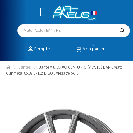
0
Compte
Mon panier
Jantes
Jante Alu OXXO CENTURIO (ADV15) DARK Matt
Gunmetal 8x18 5x112 ET30 , Alésage 66.6