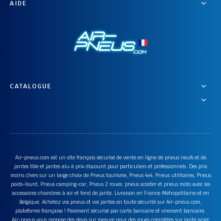
AIDE
CATALOGUE
Air-pneus.com est un site français sécurisé de vente en ligne de pneus neufs et de
jantes tôle et jantes alu à prix discount pour particuliers et professionnels. Des prix
moins chers sur un large choix de Pneus tourisme, Pneus 4x4, Pneus utilitaires, Pneus
poids-lourd, Pneus camping-car, Pneus 2 roues: pneus scooter et pneus moto avec les
accessoires chambres à air et fond de jante. Livraison en France Métropolitaine et en
Belgique. Achetez vos pneus et vos jantes en toute sécurité sur Air-pneus.com,
plateforme française ! Paiement sécurisé par carte bancaire et virement bancaire.
Air-pneus vous propose des devis sur mesure pour des roues complètes sur jante acier