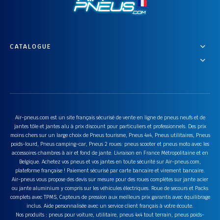
CATALOGUE
Air-pneus.com est un site français sécurisé de vente en ligne de pneus neufs et de
jantes tôle et jantes alu à prix discount pour particuliers et professionnels. Des prix
moins chers sur un large choix de Pneus tourisme, Pneus 4x4, Pneus utilitaires, Pneus
poids-lourd, Pneus camping-car, Pneus 2 roues: pneus scooter et pneus moto avec les
accessoires chambres à air et fond de jante. Livraison en France Métropolitaine et en
Belgique. Achetez vos pneus et vos jantes en toute sécurité sur Air-pneus.com,
plateforme française ! Paiement sécurisé par carte bancaire et virement bancaire.
Air-pneus vous propose des devis sur mesure pour des roues complètes sur jante acier
ou jante aluminium y compris sur les véhicules électriques. Roue de secours et Packs
complets avec TPMS, Capteurs de pression aux meilleurs prix garantis avec équilibrage
inclus. Aide personnalisée avec un service client français à votre écoute.
Nos produits : pneus pour voiture, utilitaire, pneus 4x4 tout terrain, pneus poids-