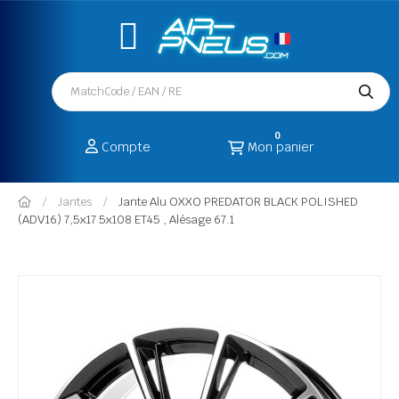
0
Compte
Mon panier
Jantes
Jante Alu OXXO PREDATOR BLACK POLISHED
(ADV16) 7,5x17 5x108 ET45 , Alésage 67.1