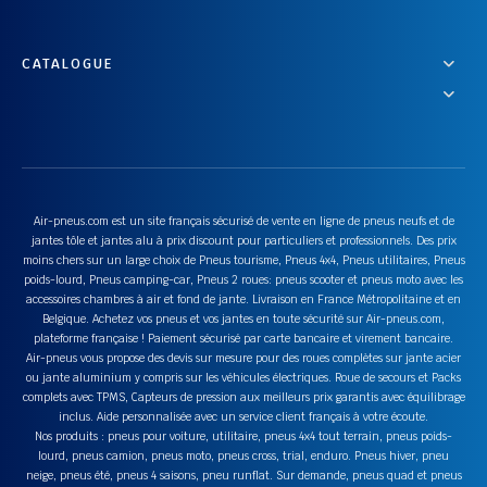
CATALOGUE
Air-pneus.com est un site français sécurisé de vente en ligne de pneus neufs et de
jantes tôle et jantes alu à prix discount pour particuliers et professionnels. Des prix
moins chers sur un large choix de Pneus tourisme, Pneus 4x4, Pneus utilitaires, Pneus
poids-lourd, Pneus camping-car, Pneus 2 roues: pneus scooter et pneus moto avec les
accessoires chambres à air et fond de jante. Livraison en France Métropolitaine et en
Belgique. Achetez vos pneus et vos jantes en toute sécurité sur Air-pneus.com,
plateforme française ! Paiement sécurisé par carte bancaire et virement bancaire.
Air-pneus vous propose des devis sur mesure pour des roues complètes sur jante acier
ou jante aluminium y compris sur les véhicules électriques. Roue de secours et Packs
complets avec TPMS, Capteurs de pression aux meilleurs prix garantis avec équilibrage
inclus. Aide personnalisée avec un service client français à votre écoute.
Nos produits : pneus pour voiture, utilitaire, pneus 4x4 tout terrain, pneus poids-
lourd, pneus camion, pneus moto, pneus cross, trial, enduro. Pneus hiver, pneu
neige, pneus été, pneus 4 saisons, pneu runflat. Sur demande, pneus quad et pneus