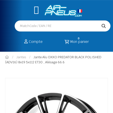
0
Compte
Mon panier
Jantes
Jante Alu OXXO PREDATOR BLACK POLISHED
(ADV16) 8x19 5x112 ET30 , Alésage 66.6