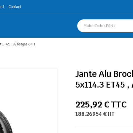
ad
Contact
3 ET45 , Alésage 64.1
Jante Alu Broc
5x114.3 ET45 ,
225,92 € TTC
188.26954 € HT