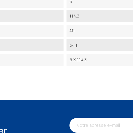
5
114.3
45
64.1
5 X 114.3
er