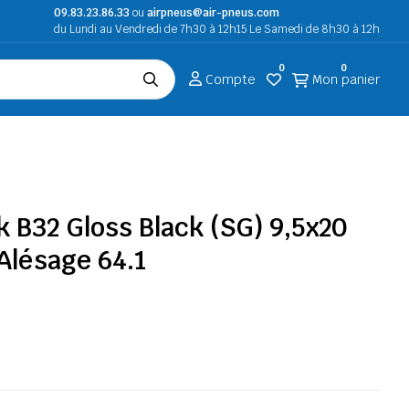
09.83.23.86.33
ou
airpneus@air-pneus.com
du Lundi au Vendredi de 7h30 à 12h15 Le Samedi de 8h30 à 12h
0
0
Compte
Mon panier
k B32 Gloss Black (SG) 9,5x20
 Alésage 64.1