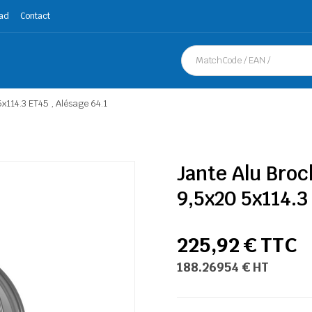
ad
Contact
x114.3 ET45 , Alésage 64.1
Jante Alu Broc
9,5x20 5x114.3
225,92 € TTC
188.26954 € HT