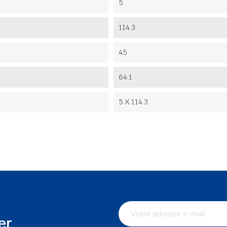
5
114.3
45
64.1
5 X 114.3
er