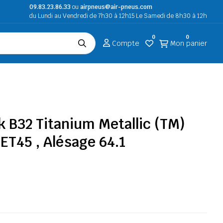
09.83.23.86.33
ou
airpneus@air-pneus.com
du Lundi au Vendredi de 7h30 à 12h15 Le Samedi de 8h30 à 12h
0
0
Compte
Mon panier
k B32 Titanium Metallic (TM)
 ET45 , Alésage 64.1