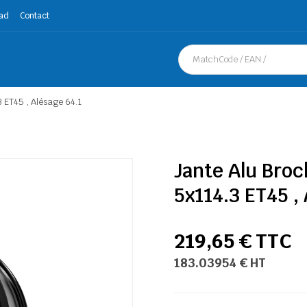
ad
Contact
3 ET45 , Alésage 64.1
Jante Alu Broc
5x114.3 ET45 ,
219,65 € TTC
183.03954 € HT