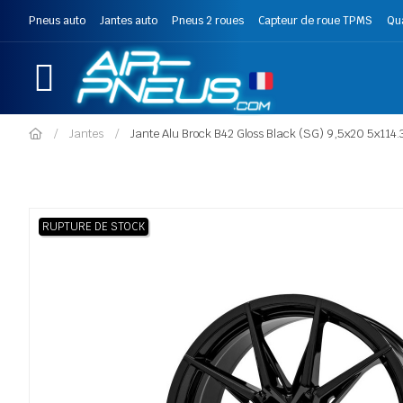
Pneus auto
Jantes auto
Pneus 2 roues
Capteur de roue TPMS
Qu
Jantes
Jante Alu Brock B42 Gloss Black (SG) 9,5x20 5x114.
RUPTURE DE STOCK