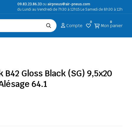
09.83.23.86.33
ou
airpneus@air-pneus.com
du Lundi au Vendredi de 7h30 à 12h15 Le Samedi de 8h30 à 12h
0
0
Compte
Mon panier
k B42 Gloss Black (SG) 9,5x20
 Alésage 64.1