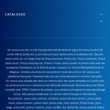
CATALOGUE
Air-pneus.com est un site français sécurisé de vente en ligne de pneus neufs et de
jantes tôle et jantes alu à prix discount pour particuliers et professionnels. Des prix
moins chers sur un large choix de Pneus tourisme, Pneus 4x4, Pneus utilitaires, Pneus
poids-lourd, Pneus camping-car, Pneus 2 roues: pneus scooter et pneus moto avec les
accessoires chambres à air et fond de jante. Livraison en France Métropolitaine et en
Belgique. Achetez vos pneus et vos jantes en toute sécurité sur Air-pneus.com,
plateforme française ! Paiement sécurisé par carte bancaire et virement bancaire.
Air-pneus vous propose des devis sur mesure pour des roues complètes sur jante acier
ou jante aluminium y compris sur les véhicules électriques. Roue de secours et Packs
complets avec TPMS, Capteurs de pression aux meilleurs prix garantis avec équilibrage
inclus. Aide personnalisée avec un service client français à votre écoute.
Nos produits : pneus pour voiture, utilitaire, pneus 4x4 tout terrain, pneus poids-
lourd, pneus camion, pneus moto, pneus cross, trial, enduro. Pneus hiver, pneu
neige, pneus été, pneus 4 saisons, pneu runflat. Sur demande, pneus quad et pneus