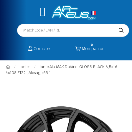
0
Compte
Mon panier
Jantes
Jante Alu MAK DaVinci GLOSS BLACK 6,5x16
4x108 ET32 , Alésage 65.1