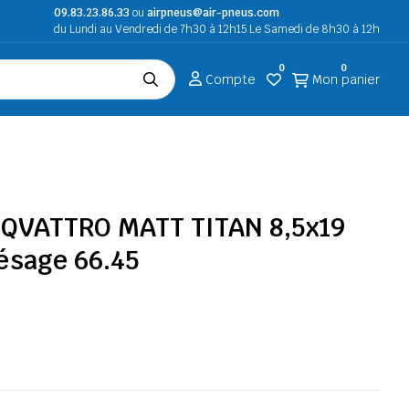
09.83.23.86.33
ou
airpneus@air-pneus.com
du Lundi au Vendredi de 7h30 à 12h15 Le Samedi de 8h30 à 12h
0
0
Compte
Mon panier
 QVATTRO MATT TITAN 8,5x19
lésage 66.45