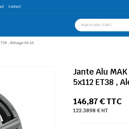
ad
Contact
T38 , Alésage 66.45
Jante Alu MAK
5x112 ET38 , A
146,87 € TTC
122.3898 € HT