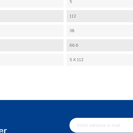
5
112
38
66.6
5 X 112
er