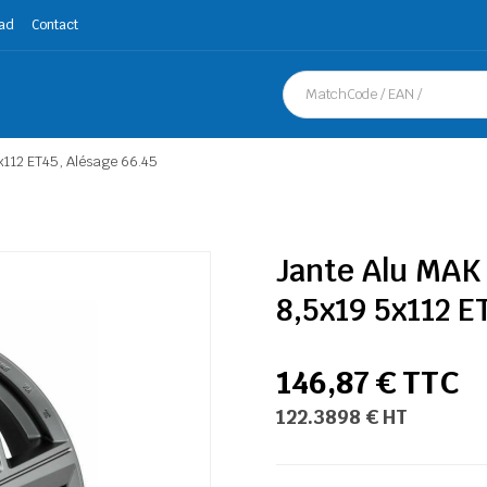
ad
Contact
112 ET45, Alésage 66.45
Jante Alu MA
8,5x19 5x112 E
146,87 € TTC
122.3898 € HT