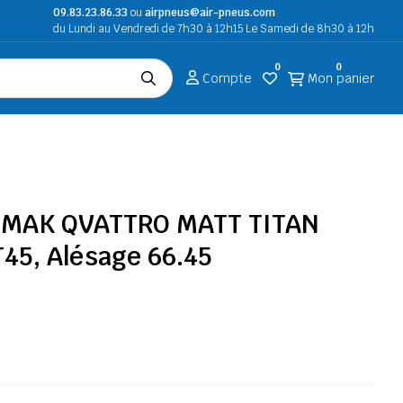
09.83.23.86.33
ou
airpneus@air-pneus.com
du Lundi au Vendredi de 7h30 à 12h15 Le Samedi de 8h30 à 12h
0
0
Compte
Mon panier
K MAK QVATTRO MATT TITAN
T45, Alésage 66.45