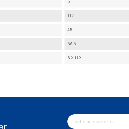
5
112
45
66.6
5 X 112
er