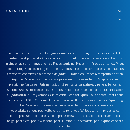
CATALOGUE
Air-pneus.com est un site français sécurisé de vente en ligne de pneus neufs et de
jantes tôle et jantes alu à prix discount pour particuliers et professionnels. Des prix
moins chers sur un large choix de Pneus tourisme, Pneus 4x4, Pneus utilitaires, Pneus
poids-lourd, Pneus camping-car, Pneus 2 roues: pneus scooter et pneus moto avec les
accessoires chambres à air et fond de jante. Livraison en France Métropolitaine et en
Belgique. Achetez vos pneus et vos jantes en toute sécurité sur Air-pneus.com,
plateforme française ! Paiement sécurisé par carte bancaire et virement bancaire.
Air-pneus vous propose des devis sur mesure pour des roues complètes sur jante acier
ou jante aluminium y compris sur les véhicules électriques. Roue de secours et Packs
complets avec TPMS, Capteurs de pression aux meilleurs prix garantis avec équilibrage
inclus. Aide personnalisée avec un service client français à votre écoute.
Nos produits : pneus pour voiture, utilitaire, pneus 4x4 tout terrain, pneus poids-
lourd, pneus camion, pneus moto, pneus cross, trial, enduro. Pneus hiver, pneu
neige, pneus été, pneus 4 saisons, pneu runflat. Sur demande, pneus quad et pneus
agricoles.