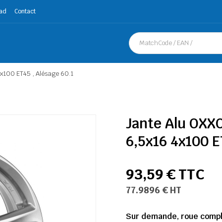
ad
Contact
100 ET45 , Alésage 60.1
Jante Alu OXX
6,5x16 4x100 E
93,59 € TTC
77.9896 € HT
Sur demande, roue complè