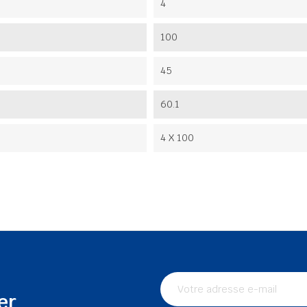
4
100
45
60.1
4 X 100
er