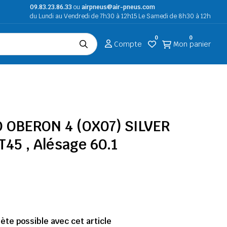
09.83.23.86.33
ou
airpneus@air-pneus.com
du Lundi au Vendredi de 7h30 à 12h15 Le Samedi de 8h30 à 12h
0
0
Compte
Mon panier
O OBERON 4 (OX07) SILVER
T45 , Alésage 60.1
te possible avec cet article