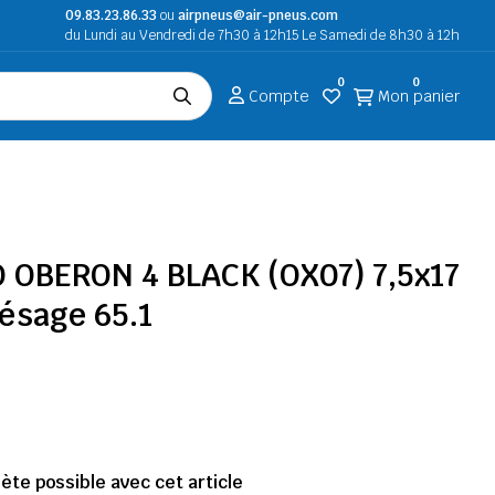
09.83.23.86.33
ou
airpneus@air-pneus.com
du Lundi au Vendredi de 7h30 à 12h15 Le Samedi de 8h30 à 12h
0
0
Compte
Mon panier
O OBERON 4 BLACK (OX07) 7,5x17
lésage 65.1
te possible avec cet article