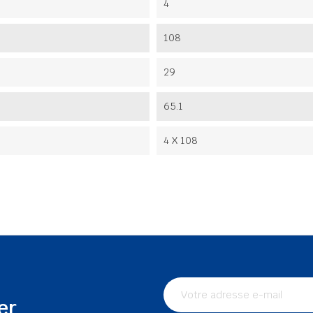
4
108
29
65.1
4 X 108
er