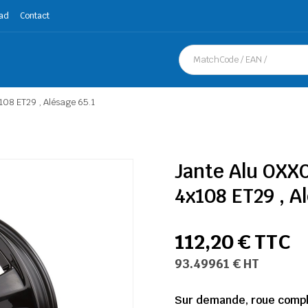
ad
Contact
08 ET29 , Alésage 65.1
Jante Alu OXX
4x108 ET29 , A
112,20 € TTC
93.49961 € HT
Sur demande, roue complè