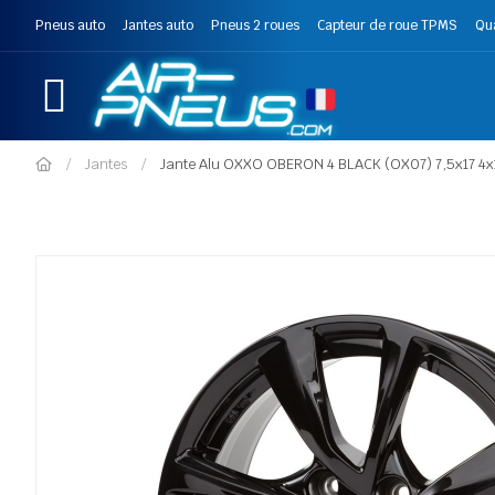
Pneus auto
Jantes auto
Pneus 2 roues
Capteur de roue TPMS
Qu
Jantes
Jante Alu OXXO OBERON 4 BLACK (OX07) 7,5x17 4x1