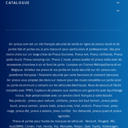
CATALOGUE
Air-pneus.com est un site français sécurisé de vente en ligne de pneus neufs et de
jantes tôle et jantes alu à prix discount pour particuliers et professionnels. Des prix
moins chers sur un large choix de Pneus tourisme, Pneus 4x4, Pneus utilitaires, Pneus
poids-lourd, Pneus camping-car, Pneus 2 roues: pneus scooter et pneus moto avec les
accessoires chambres à air et fond de jante. Livraison en France Métropolitaine et en
Belgique. Achetez vos pneus et vos jantes en toute sécurité sur Air-pneus.com,
plateforme française ! Paiement sécurisé par carte bancaire et virement bancaire.
Air-pneus vous propose des devis sur mesure pour des roues complètes sur jante acier
ou jante aluminium y compris sur les véhicules électriques. Roue de secours et Packs
complets avec TPMS, Capteurs de pression aux meilleurs prix garantis avec équilibrage
inclus. Aide personnalisée avec un service client français à votre écoute.
Nos produits : pneus pour voiture, utilitaire, pneus 4x4 tout terrain, pneus poids-
lourd, pneus camion, pneus moto, pneus cross, trial, enduro. Pneus hiver, pneu
neige, pneus été, pneus 4 saisons, pneu runflat. Sur demande, pneus quad et pneus
agricoles.
Pneus et jantes pour toutes les marques de véhicule : Renault, Peugeot, MG,
Audi/BMW, Citroën, Fiat, Honda, Kia, Mercedes, Nissan, Opel, Toyota, Volskwagen,