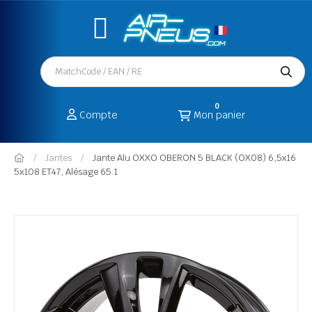
0
Compte
Mon panier
Jantes
Jante Alu OXXO OBERON 5 BLACK (OX08) 6,5x16
5x108 ET47, Alésage 65.1