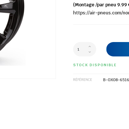
(Montage /par pneu 9.99 
https://air-pneus.com/n
STOCK DISPONIBLE
B-OX08-651
RÉFÉRENCE