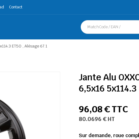
ad
Contact
14.3 ET50 , Alésage 67.1
Jante Alu OXX
6,5x16 5x114.3
96,08 € TTC
80.0696 € HT
Sur demande, roue complè