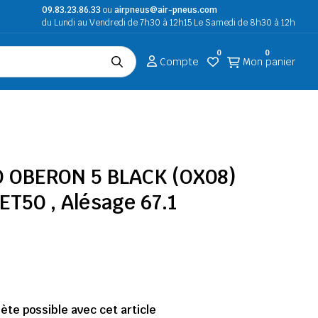
09.83.23.86.33
ou
airpneus@air-pneus.com
du Lundi au Vendredi de 7h30 à 12h15 Le Samedi de 8h30 à 12h
0
0
Compte
Mon panier
O OBERON 5 BLACK (OX08)
 ET50 , Alésage 67.1
te possible avec cet article