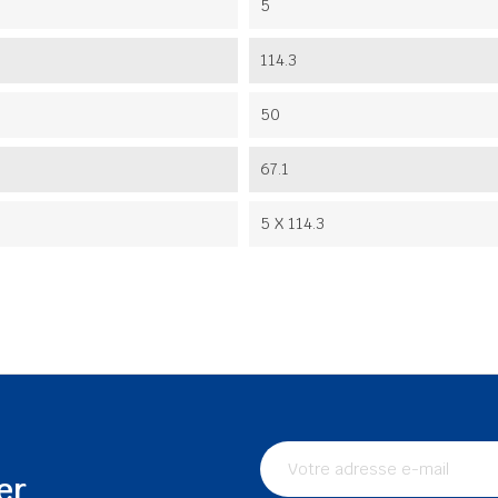
5
114.3
50
67.1
5 X 114.3
er