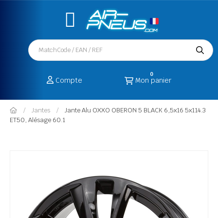
0
Compte
Mon panier
Jantes
Jante Alu OXXO OBERON 5 BLACK 6,5x16 5x114.3
ET50, Alésage 60.1