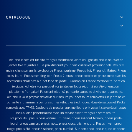
CATALOGUE
Air-pneus.com est un site français sécurisé de vente en ligne de pneus neufs et de
jantes tôle et jantes alu à prix discount pour particuliers et professionnels. Des prix
moins chers sur un large choix de Pneus tourisme, Pneus 4x4, Pneus utilitaires, Pneus
poids-lourd, Pneus camping-car, Pneus 2 roues: pneus scooter et pneus moto avec les
accessoires chambres à air et fond de jante. Livraison en France Métropolitaine et en
Belgique. Achetez vos pneus et vos jantes en toute sécurité sur Air-pneus.com,
plateforme française ! Paiement sécurisé par carte bancaire et virement bancaire.
Air-pneus vous propose des devis sur mesure pour des roues complètes sur jante acier
ou jante aluminium y compris sur les véhicules électriques. Roue de secours et Packs
complets avec TPMS, Capteurs de pression aux meilleurs prix garantis avec équilibrage
inclus. Aide personnalisée avec un service client français à votre écoute.
Nos produits : pneus pour voiture, utilitaire, pneus 4x4 tout terrain, pneus poids-
lourd, pneus camion, pneus moto, pneus cross, trial, enduro. Pneus hiver, pneu
neige, pneus été, pneus 4 saisons, pneu runflat. Sur demande, pneus quad et pneus