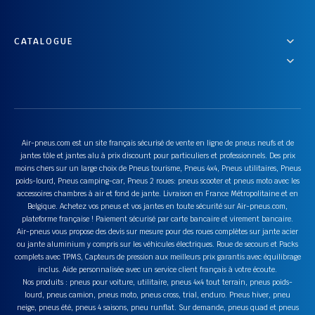
CATALOGUE
Air-pneus.com est un site français sécurisé de vente en ligne de pneus neufs et de
jantes tôle et jantes alu à prix discount pour particuliers et professionnels. Des prix
moins chers sur un large choix de Pneus tourisme, Pneus 4x4, Pneus utilitaires, Pneus
poids-lourd, Pneus camping-car, Pneus 2 roues: pneus scooter et pneus moto avec les
accessoires chambres à air et fond de jante. Livraison en France Métropolitaine et en
Belgique. Achetez vos pneus et vos jantes en toute sécurité sur Air-pneus.com,
plateforme française ! Paiement sécurisé par carte bancaire et virement bancaire.
Air-pneus vous propose des devis sur mesure pour des roues complètes sur jante acier
ou jante aluminium y compris sur les véhicules électriques. Roue de secours et Packs
complets avec TPMS, Capteurs de pression aux meilleurs prix garantis avec équilibrage
inclus. Aide personnalisée avec un service client français à votre écoute.
Nos produits : pneus pour voiture, utilitaire, pneus 4x4 tout terrain, pneus poids-
lourd, pneus camion, pneus moto, pneus cross, trial, enduro. Pneus hiver, pneu
neige, pneus été, pneus 4 saisons, pneu runflat. Sur demande, pneus quad et pneus