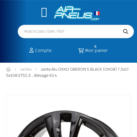
0
Compte
Mon panier
Jantes
Jante Alu OXXO OBERON 5 BLACK (OX08) 7,5x17
5x108 ET52,5 , Alésage 63.4