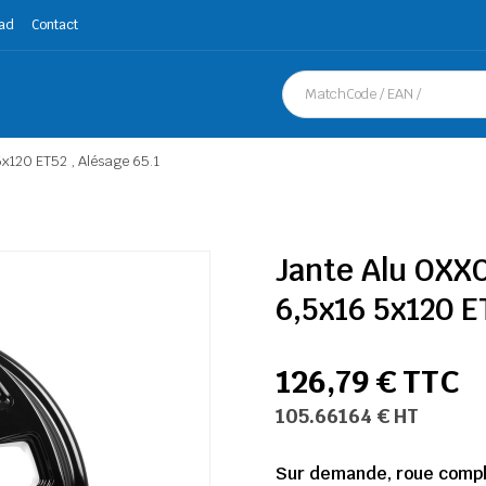
ad
Contact
x120 ET52 , Alésage 65.1
Jante Alu OXX
6,5x16 5x120 E
126,79 € TTC
105.66164 € HT
Sur demande, roue complè