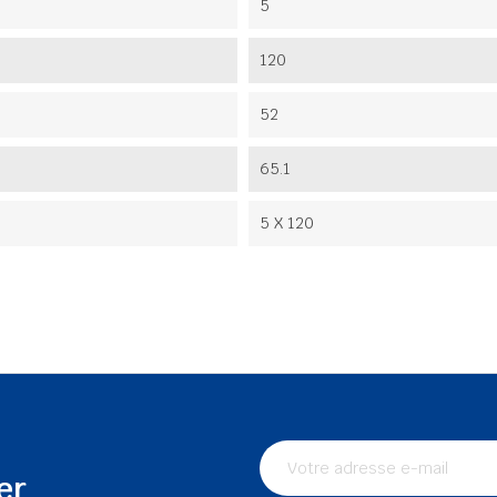
5
120
52
65.1
5 X 120
er