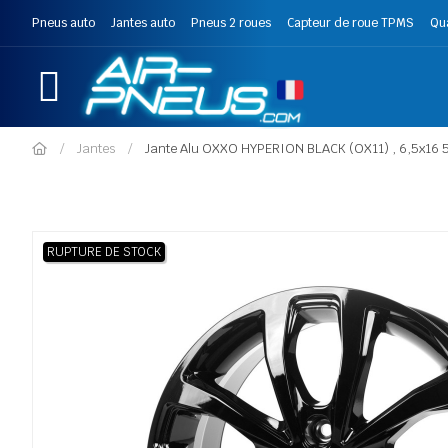
Pneus auto
Jantes auto
Pneus 2 roues
Capteur de roue TPMS
Qu
Jantes
Jante Alu OXXO HYPERION BLACK (OX11) , 6,5x16 5
RUPTURE DE STOCK