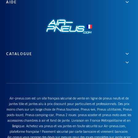
AIDE
CATALOGUE
Air-pneus.com est un site français sécurisé de vente en ligne de pneus neufs et de
jantes tôle et jantes alu à prix discount pour particuliers et professionnels. Des prix
moins chers sur un large choix de Pneus tourisme, Pneus 4x4, Pneus utilitaires, Pneus
poids-lourd, Pneus camping-car, Pneus 2 roues: pneus scooter et pneus moto avec les
accessoires chambres à air et fond de jante. Livraison en France Métropolitaine et en
Belgique. Achetez vos pneus et vos jantes en toute sécurité sur Air-pneus.com,
plateforme française ! Paiement sécurisé par carte bancaire et virement bancaire.
Air-pneus vous propose des devis sur mesure pour des roues complètes sur jante acier