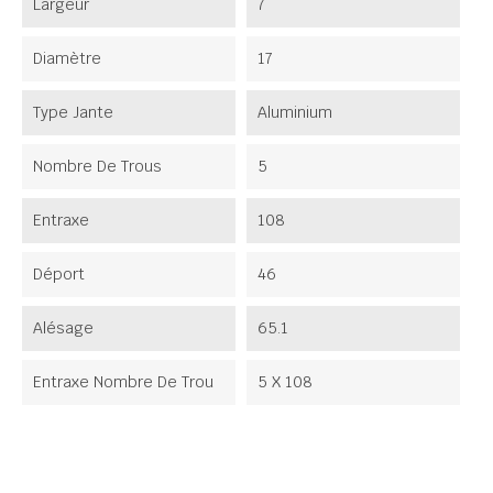
Largeur
7
Diamètre
17
Type Jante
Aluminium
Nombre De Trous
5
Entraxe
108
Déport
46
Alésage
65.1
Entraxe Nombre De Trou
5 X 108