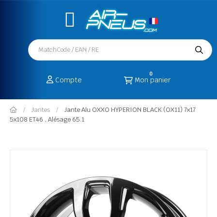
0
Compte
Mon panier
Jantes
Jante Alu OXXO HYPERION BLACK (OX11) 7x17
5x108 ET46 , Alésage 65.1