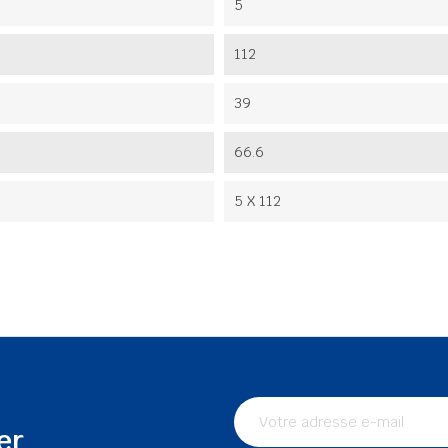
5
112
39
66.6
5 X 112
er