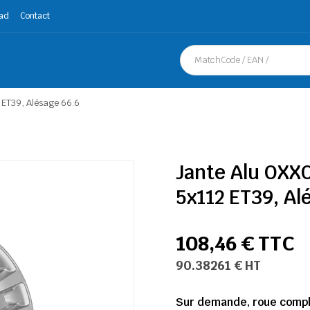
ad
Contact
 ET39, Alésage 66.6
Jante Alu OXX
5x112 ET39, Al
108,46 € TTC
90.38261 € HT
Sur demande, roue complè