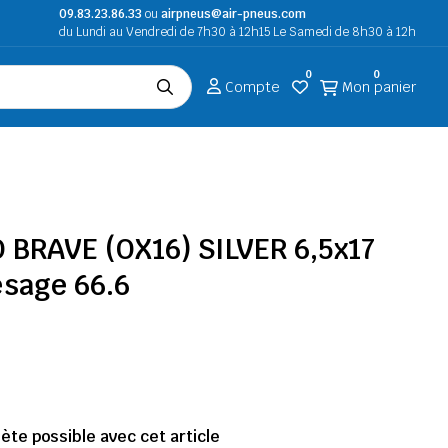
09.83.23.86.33
ou
airpneus@air-pneus.com
du Lundi au Vendredi de 7h30 à 12h15 Le Samedi de 8h30 à 12h
0
0
Compte
Mon panier
O BRAVE (OX16) SILVER 6,5x17
ésage 66.6
te possible avec cet article