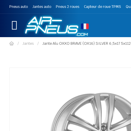
Pneus auto
Jantes auto
Pneus 2 roues
Capteur de roue TPMS
Qu
Jantes
Jante Alu OXXO BRAVE (OX16) SILVER 6,5x17 5x112