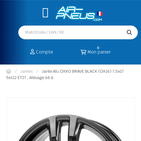
0
Compte
Mon panier
Jantes
Jante Alu OXXO BRAVE BLACK (OX16) 7,5x17
5x112 ET27 , Alésage 66.6