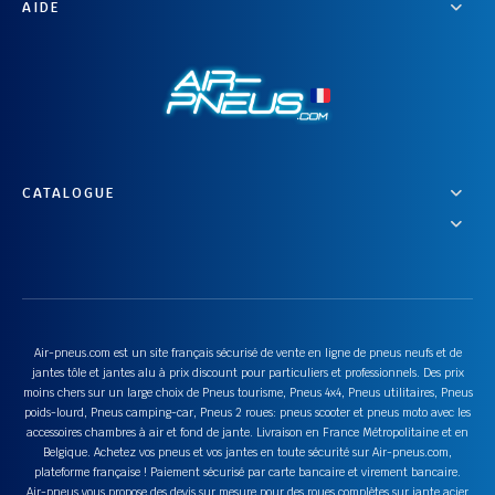
AIDE
CATALOGUE
Air-pneus.com est un site français sécurisé de vente en ligne de pneus neufs et de
jantes tôle et jantes alu à prix discount pour particuliers et professionnels. Des prix
moins chers sur un large choix de Pneus tourisme, Pneus 4x4, Pneus utilitaires, Pneus
poids-lourd, Pneus camping-car, Pneus 2 roues: pneus scooter et pneus moto avec les
accessoires chambres à air et fond de jante. Livraison en France Métropolitaine et en
Belgique. Achetez vos pneus et vos jantes en toute sécurité sur Air-pneus.com,
plateforme française ! Paiement sécurisé par carte bancaire et virement bancaire.
Air-pneus vous propose des devis sur mesure pour des roues complètes sur jante acier