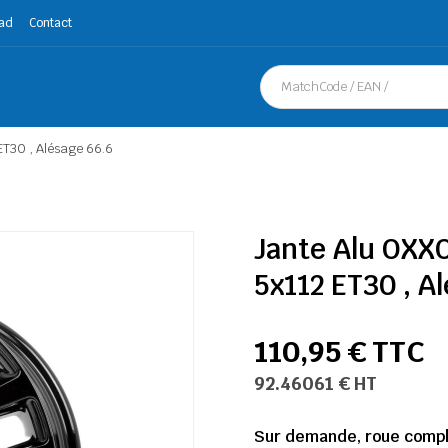
ad
Contact
T30 , Alésage 66.6
Jante Alu OXX
5x112 ET30 , A
110,95 € TTC
92.46061 € HT
Sur demande, roue complè