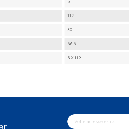
5
112
30
66.6
5 X 112
er