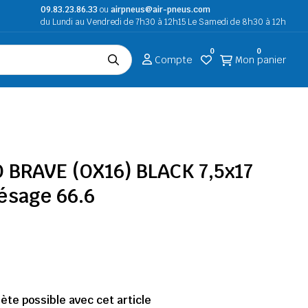
09.83.23.86.33
ou
airpneus@air-pneus.com
du Lundi au Vendredi de 7h30 à 12h15 Le Samedi de 8h30 à 12h
0
0
Compte
Mon panier
O BRAVE (OX16) BLACK 7,5x17
lésage 66.6
te possible avec cet article