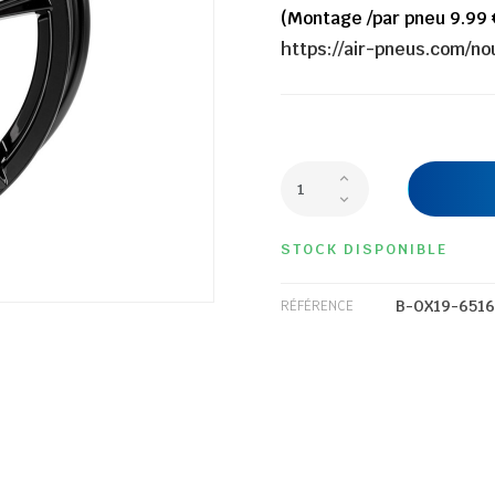
(Montage /par pneu 9.99 
https://air-pneus.com/n
STOCK DISPONIBLE
B-OX19-651
RÉFÉRENCE