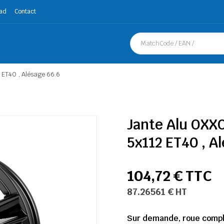
ad
Contact
ET40 , Alésage 66.6
Jante Alu OXX
5x112 ET40 , A
104,72 € TTC
87.26561 € HT
Sur demande, roue complè