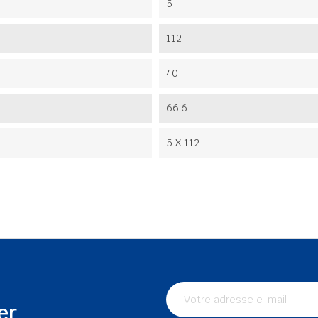
5
112
40
66.6
5 X 112
er