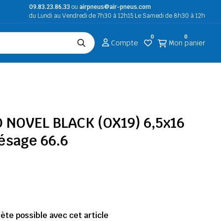
09.83.23.86.33
ou
airpneus@air-pneus.com
du Lundi au Vendredi de 7h30 à 12h15 Le Samedi de 8h30 à 12h
0
0
Compte
Mon panier
O NOVEL BLACK (OX19) 6,5x16
lésage 66.6
te possible avec cet article