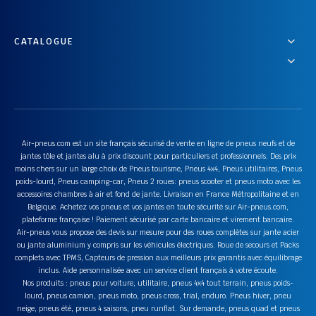
CATALOGUE
Air-pneus.com est un site français sécurisé de vente en ligne de pneus neufs et de
jantes tôle et jantes alu à prix discount pour particuliers et professionnels. Des prix
moins chers sur un large choix de Pneus tourisme, Pneus 4x4, Pneus utilitaires, Pneus
poids-lourd, Pneus camping-car, Pneus 2 roues: pneus scooter et pneus moto avec les
accessoires chambres à air et fond de jante. Livraison en France Métropolitaine et en
Belgique. Achetez vos pneus et vos jantes en toute sécurité sur Air-pneus.com,
plateforme française ! Paiement sécurisé par carte bancaire et virement bancaire.
Air-pneus vous propose des devis sur mesure pour des roues complètes sur jante acier
ou jante aluminium y compris sur les véhicules électriques. Roue de secours et Packs
complets avec TPMS, Capteurs de pression aux meilleurs prix garantis avec équilibrage
inclus. Aide personnalisée avec un service client français à votre écoute.
Nos produits : pneus pour voiture, utilitaire, pneus 4x4 tout terrain, pneus poids-
lourd, pneus camion, pneus moto, pneus cross, trial, enduro. Pneus hiver, pneu
neige, pneus été, pneus 4 saisons, pneu runflat. Sur demande, pneus quad et pneus