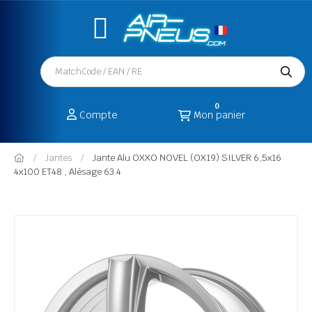
0
Compte
Mon panier
Jantes
Jante Alu OXXO NOVEL (OX19) SILVER 6,5x16
4x100 ET48 , Alésage 63.4