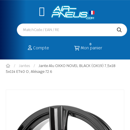
0
Compte
Mon panier
Jantes
Jante Alu OXXO NOVEL BLACK (OX19) 7,5x18
5x114 ET40 O, Alésage 72.6