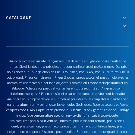
CATALOGUE
Air-pneus.com est un site français sécurisé de vente en ligne de pneus neufs et de
jantes tôle et jantes alu à prix discount pour particuliers et professionnels. Des prix
moins chers sur un large choix de Pneus tourisme, Pneus 4x4, Pneus utilitaires, Pneus
poids-lourd, Pneus camping-car, Pneus 2 roues: pneus scooter et pneus moto avec les
accessoires chambres à air et fond de jante. Livraison en France Métropolitaine et en
Belgique. Achetez vos pneus et vos jantes en toute sécurité sur Air-pneus.com,
plateforme française ! Paiement sécurisé par carte bancaire et virement bancaire.
Air-pneus vous propose des devis sur mesure pour des roues complètes sur jante acier
ou jante aluminium y compris sur les véhicules électriques. Roue de secours et Packs
complets avec TPMS, Capteurs de pression aux meilleurs prix garantis avec équilibrage
inclus. Aide personnalisée avec un service client français à votre écoute.
Nos produits : pneus pour voiture, utilitaire, pneus 4x4 tout terrain, pneus poids-
lourd, pneus camion, pneus moto, pneus cross, trial, enduro. Pneus hiver, pneu
neige, pneus été, pneus 4 saisons, pneu runflat. Sur demande, pneus quad et pneus