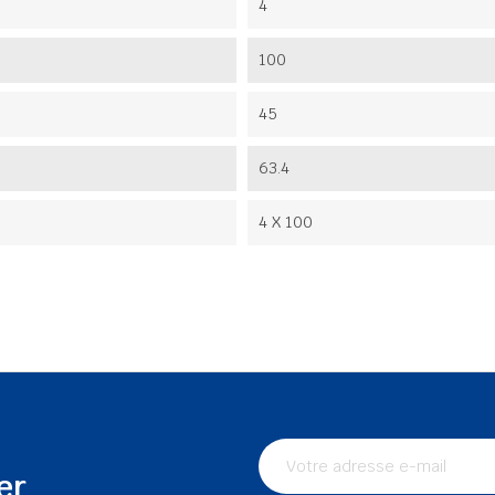
4
100
45
63.4
4 X 100
er