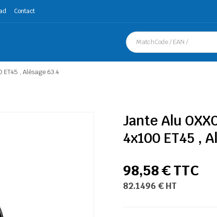
ad
Contact
ET45 , Alésage 63.4
Jante Alu OXX
4x100 ET45 , A
98,58 € TTC
82.1496 € HT