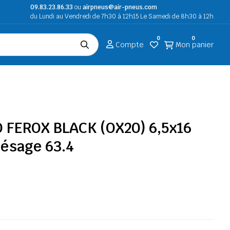
09.83.23.86.33
ou
airpneus@air-pneus.com
du Lundi au Vendredi de 7h30 à 12h15 Le Samedi de 8h30 à 12h
0
0
Compte
Mon panier
O FEROX BLACK (OX20) 6,5x16
lésage 63.4