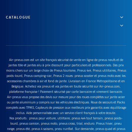
CATALOGUE
Air-pneus.com est un site français sécurisé de vente en ligne de pneus neufs et de
jantes tôle et jantes alu à prix discount pour particuliers et professionnels. Des prix
moins chers sur un large choix de Pneus tourisme, Pneus 4x4, Pneus utilitaires, Pneus
poids-lourd, Pneus camping-car, Pneus 2 roues: pneus scooter et pneus moto avec les
accessoires chambres à air et fond de jante. Livraison en France Métropolitaine et en
Belgique. Achetez vos pneus et vos jantes en toute sécurité sur Air-pneus.com,
plateforme française ! Paiement sécurisé par carte bancaire et virement bancaire.
Air-pneus vous propose des devis sur mesure pour des roues complètes sur jante acier
ou jante aluminium y compris sur les véhicules électriques. Roue de secours et Packs
complets avec TPMS, Capteurs de pression aux meilleurs prix garantis avec équilibrage
inclus. Aide personnalisée avec un service client français à votre écoute.
Nos produits : pneus pour voiture, utilitaire, pneus 4x4 tout terrain, pneus poids-
lourd, pneus camion, pneus moto, pneus cross, trial, enduro. Pneus hiver, pneu
neige, pneus été, pneus 4 saisons, pneu runflat. Sur demande, pneus quad et pneus