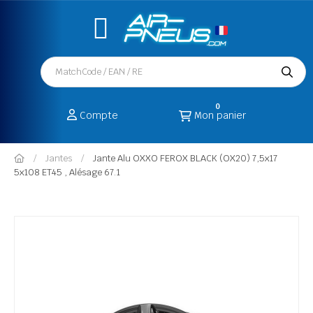
0
Compte
Mon panier
Jantes
Jante Alu OXXO FEROX BLACK (OX20) 7,5x17
5x108 ET45 , Alésage 67.1