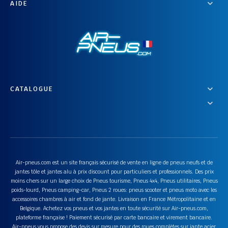
AIDE
CATALOGUE
Air-pneus.com est un site français sécurisé de vente en ligne de pneus neufs et de
jantes tôle et jantes alu à prix discount pour particuliers et professionnels. Des prix
moins chers sur un large choix de Pneus tourisme, Pneus 4x4, Pneus utilitaires, Pneus
poids-lourd, Pneus camping-car, Pneus 2 roues: pneus scooter et pneus moto avec les
accessoires chambres à air et fond de jante. Livraison en France Métropolitaine et en
Belgique. Achetez vos pneus et vos jantes en toute sécurité sur Air-pneus.com,
plateforme française ! Paiement sécurisé par carte bancaire et virement bancaire.
Air-pneus vous propose des devis sur mesure pour des roues complètes sur jante acier