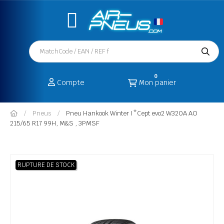
0
Compte
Mon panier
Pneus
Pneu Hankook Winter I*Cept evo2 W320A AO
215/65 R17 99H, M&S , 3PMSF
RUPTURE DE STOCK