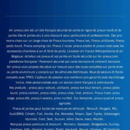
Air-pneus.com est un site français sécurisé de vente en ligne de pneus neufs et de
jantes tôle et jantes alu à prix discount pour particuliers et professionnels. Des prix
moins chers sur un large choix de Pneus tourisme, Pneus 4x4, Pneus utilitaires, Pneus
poids-lourd, Pneus camping-car, Pneus 2 roues: pneus scooter et pneus moto avec les
accessoires chambres à air et fond de jante. Livraison en France Métropolitaine et en
Belgique. Achetez vos pneus et vos jantes en toute sécurité sur Air-pneus.com,
plateforme française ! Paiement sécurisé par carte bancaire et virement bancaire.
Air-pneus vous propose des devis sur mesure pour des roues complètes sur jante acier
ou jante aluminium y compris sur les véhicules électriques. Roue de secours et Packs
complets avec TPMS, Capteurs de pression aux meilleurs prix garantis avec équilibrage
inclus. Aide personnalisée avec un service client français à votre écoute.
Nos produits : pneus pour voiture, utilitaire, pneus 4x4 tout terrain, pneus poids-
lourd, pneus camion, pneus moto, pneus cross, trial, enduro. Pneus hiver, pneu
neige, pneus été, pneus 4 saisons, pneu runflat. Sur demande, pneus quad et pneus
agricoles.
Pneus et jantes pour toutes les marques de véhicule : Renault, Peugeot, MG,
Audi/BMW, Citroën, Fiat, Honda, Kia, Mercedes, Nissan, Opel, Toyota, Volskwagen,
Hyundai, Ford, Seat, Suzuki, Volvo, Dacia, Iveco, Mazda…
Marques pneus premium et discount : Michelin, Goodyear, Bridgestone, Dunlop,
Firestone, Hifly, General, Kumho, Pirelli, Hankook, Barum, Gripmax, BF Goodrich,