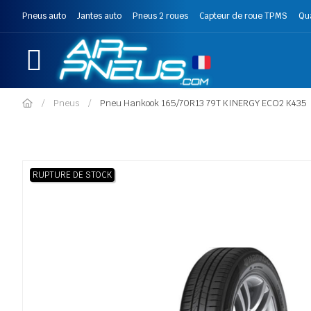
Pneus auto
Jantes auto
Pneus 2 roues
Capteur de roue TPMS
Qu
Pneus
Pneu Hankook 165/70R13 79T KINERGY ECO2 K435
RUPTURE DE STOCK