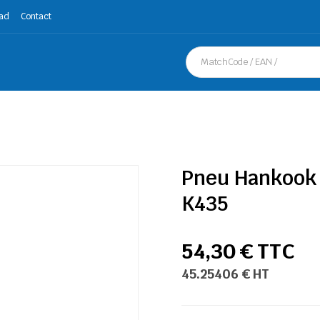
ad
Contact
Pneu Hankook 
K435
54,30 € TTC
45.25406 € HT