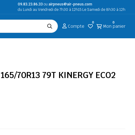
09.83.23.86.33
ou
airpneus@air-pneus.com
du Lundi au Vendredi de 7h30 à 12h15 Le Samedi de 8h30 à 12h
0
0
Compte
Mon panier
165/70R13 79T KINERGY ECO2