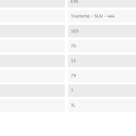
Été
Tourisme - SUV - 4x4
165
70
13
79
T
TL