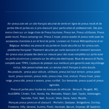
Air-pneus.com est un site français sécurisé de vente en ligne de pneus neufs et de
jantes tôle et jantes alu à prix discount pour particuliers et professionnels. Des prix
moins chers sur un large choix de Pneus tourisme, Pneus 4x4, Pneus utilitaires, Pneus
poids-lourd, Pneus camping-car, Pneus 2 roues: pneus scooter et pneus moto avec les
accessoires chambres à air et fond de jante. Livraison en France Métropolitaine et en
Belgique. Achetez vos pneus et vos jantes en toute sécurité sur Air-pneus.com,
plateforme française ! Paiement sécurisé par carte bancaire et virement bancaire.
Air-pneus vous propose des devis sur mesure pour des roues complètes sur jante acier
ou jante aluminium y compris sur les véhicules électriques. Roue de secours et Packs
complets avec TPMS, Capteurs de pression aux meilleurs prix garantis avec équilibrage
inclus. Aide personnalisée avec un service client français à votre écoute.
Nos produits : pneus pour voiture, utilitaire, pneus 4x4 tout terrain, pneus poids-
lourd, pneus camion, pneus moto, pneus cross, trial, enduro. Pneus hiver, pneu
neige, pneus été, pneus 4 saisons, pneu runflat. Sur demande, pneus quad et pneus
agricoles.
Pneus et jantes pour toutes les marques de véhicule : Renault, Peugeot, MG,
Audi/BMW, Citroën, Fiat, Honda, Kia, Mercedes, Nissan, Opel, Toyota, Volskwagen,
Hyundai, Ford, Seat, Suzuki, Volvo, Dacia, Iveco, Mazda…
Marques pneus premium et discount : Michelin, Goodyear, Bridgestone, Dunlop,
Firestone, Hifly, General, Kumho, Pirelli, Hankook, Barum, Gripmax, BF Goodrich,