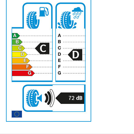
C
D
72
dB