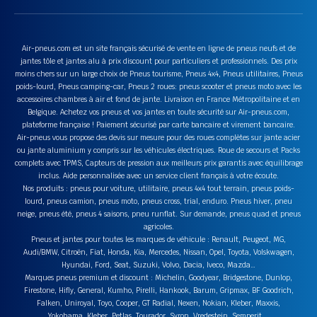
Air-pneus.com est un site français sécurisé de vente en ligne de pneus neufs et de
jantes tôle et jantes alu à prix discount pour particuliers et professionnels. Des prix
moins chers sur un large choix de Pneus tourisme, Pneus 4x4, Pneus utilitaires, Pneus
poids-lourd, Pneus camping-car, Pneus 2 roues: pneus scooter et pneus moto avec les
accessoires chambres à air et fond de jante. Livraison en France Métropolitaine et en
Belgique. Achetez vos pneus et vos jantes en toute sécurité sur Air-pneus.com,
plateforme française ! Paiement sécurisé par carte bancaire et virement bancaire.
Air-pneus vous propose des devis sur mesure pour des roues complètes sur jante acier
ou jante aluminium y compris sur les véhicules électriques. Roue de secours et Packs
complets avec TPMS, Capteurs de pression aux meilleurs prix garantis avec équilibrage
inclus. Aide personnalisée avec un service client français à votre écoute.
Nos produits : pneus pour voiture, utilitaire, pneus 4x4 tout terrain, pneus poids-
lourd, pneus camion, pneus moto, pneus cross, trial, enduro. Pneus hiver, pneu
neige, pneus été, pneus 4 saisons, pneu runflat. Sur demande, pneus quad et pneus
agricoles.
Pneus et jantes pour toutes les marques de véhicule : Renault, Peugeot, MG,
Audi/BMW, Citroën, Fiat, Honda, Kia, Mercedes, Nissan, Opel, Toyota, Volskwagen,
Hyundai, Ford, Seat, Suzuki, Volvo, Dacia, Iveco, Mazda…
Marques pneus premium et discount : Michelin, Goodyear, Bridgestone, Dunlop,
Firestone, Hifly, General, Kumho, Pirelli, Hankook, Barum, Gripmax, BF Goodrich,
Falken, Uniroyal, Toyo, Cooper, GT Radial, Nexen, Nokian, Kleber, Maxxis,
Yokohama, Kleber, Petlas, Tourador, Syron, Vredestein, Semperit….