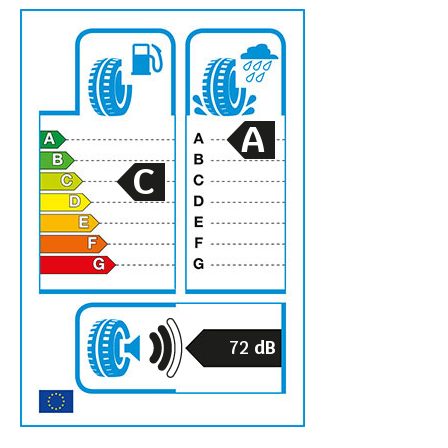
A
C
72
dB