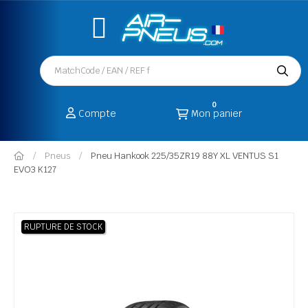
0
Compte
Mon panier
Pneus
Pneu Hankook 225/35ZR19 88Y XL VENTUS S1
EVO3 K127
RUPTURE DE STOCK