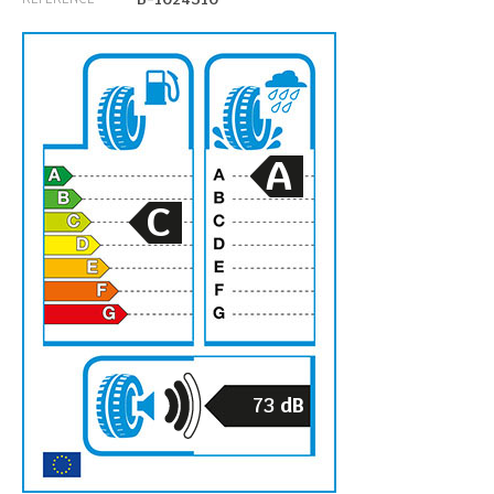
A
C
73
dB