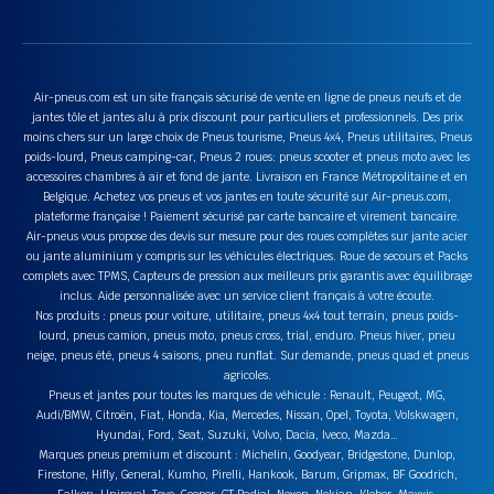
Air-pneus.com est un site français sécurisé de vente en ligne de pneus neufs et de
jantes tôle et jantes alu à prix discount pour particuliers et professionnels. Des prix
moins chers sur un large choix de Pneus tourisme, Pneus 4x4, Pneus utilitaires, Pneus
poids-lourd, Pneus camping-car, Pneus 2 roues: pneus scooter et pneus moto avec les
accessoires chambres à air et fond de jante. Livraison en France Métropolitaine et en
Belgique. Achetez vos pneus et vos jantes en toute sécurité sur Air-pneus.com,
plateforme française ! Paiement sécurisé par carte bancaire et virement bancaire.
Air-pneus vous propose des devis sur mesure pour des roues complètes sur jante acier
ou jante aluminium y compris sur les véhicules électriques. Roue de secours et Packs
complets avec TPMS, Capteurs de pression aux meilleurs prix garantis avec équilibrage
inclus. Aide personnalisée avec un service client français à votre écoute.
Nos produits : pneus pour voiture, utilitaire, pneus 4x4 tout terrain, pneus poids-
lourd, pneus camion, pneus moto, pneus cross, trial, enduro. Pneus hiver, pneu
neige, pneus été, pneus 4 saisons, pneu runflat. Sur demande, pneus quad et pneus
agricoles.
Pneus et jantes pour toutes les marques de véhicule : Renault, Peugeot, MG,
Audi/BMW, Citroën, Fiat, Honda, Kia, Mercedes, Nissan, Opel, Toyota, Volskwagen,
Hyundai, Ford, Seat, Suzuki, Volvo, Dacia, Iveco, Mazda…
Marques pneus premium et discount : Michelin, Goodyear, Bridgestone, Dunlop,
Firestone, Hifly, General, Kumho, Pirelli, Hankook, Barum, Gripmax, BF Goodrich,