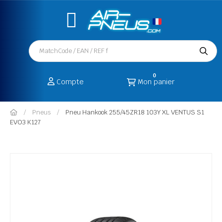
0
Compte
Mon panier
Pneus
Pneu Hankook 255/45ZR18 103Y XL VENTUS S1
EVO3 K127