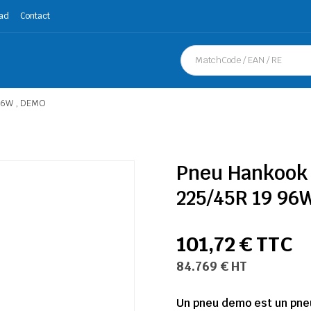
ad
Contact
 96W , DEMO
Pneu Hankook 
225/45R 19 96
101,72 € TTC
84.769 € HT
Un pneu demo est un pneu