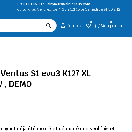
09.83.23.86.33
ou
airpneus@air-pneus.com
du Lundi au Vendredi de 7h30 à 12h15 Le Samedi de 8h30 à 12h
0
0
Compte
Mon panier
Ventus S1 evo3 K127 XL
W , DEMO
 ayant déjà été monté et démonté une seul fois et