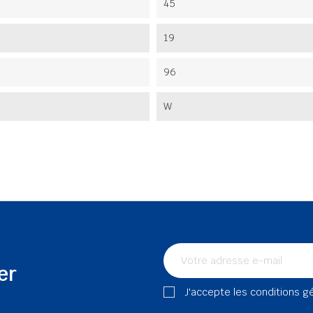
45
19
96
W
er
J'accepte les conditions g