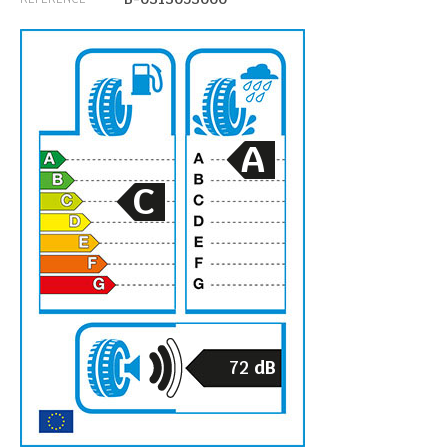
A
C
72
dB