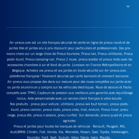
Air-pneus.com est un site français sécurisé de vente en ligne de pneus neufs et de
jantes tôle et jantes alu à prix discount pour particuliers et professionnels. Des prix
moins chers sur un large choix de Pneus tourisme, Pneus 4x4, Pneus utilitaires, Pneus
poids-lourd, Pneus camping-car, Pneus 2 roues: pneus scooter et pneus moto avec les
accessoires chambres à air et fond de jante. Livraison en France Métropolitaine et en
Belgique. Achetez vos pneus et vos jantes en toute sécurité sur Air-pneus.com,
plateforme française ! Paiement sécurisé par carte bancaire et virement bancaire.
Air-pneus vous propose des devis sur mesure pour des roues complètes sur jante acier
ou jante aluminium y compris sur les véhicules électriques. Roue de secours et Packs
complets avec TPMS, Capteurs de pression aux meilleurs prix garantis avec équilibrage
inclus. Aide personnalisée avec un service client français à votre écoute.
Nos produits : pneus pour voiture, utilitaire, pneus 4x4 tout terrain, pneus poids-
lourd, pneus camion, pneus moto, pneus cross, trial, enduro. Pneus hiver, pneu
neige, pneus été, pneus 4 saisons, pneu runflat. Sur demande, pneus quad et pneus
agricoles.
Pneus et jantes pour toutes les marques de véhicule : Renault, Peugeot, MG,
Audi/BMW, Citroën, Fiat, Honda, Kia, Mercedes, Nissan, Opel, Toyota, Volskwagen,
Hyundai, Ford, Seat, Suzuki, Volvo, Dacia, Iveco, Mazda…