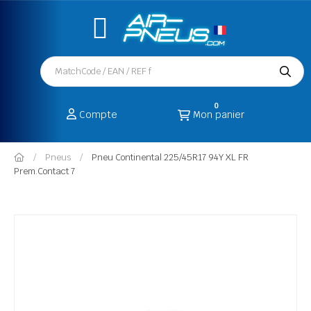
0
Compte
Mon panier
Pneus
Pneu Continental 225/45R17 94Y XL FR
Prem.Contact 7