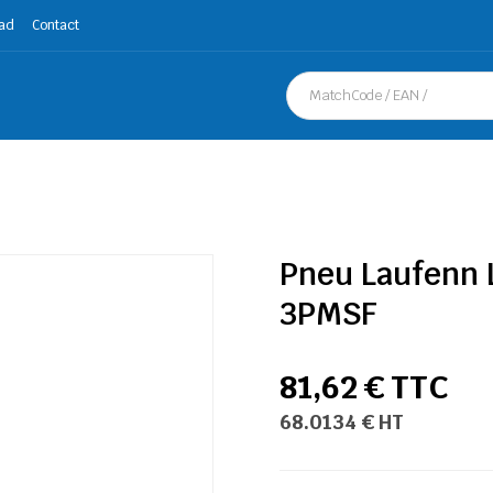
ad
Contact
Pneu Laufenn L
3PMSF
81,62 € TTC
68.0134 € HT