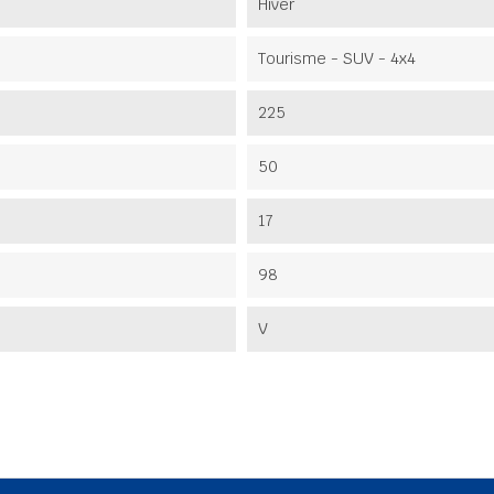
Hiver
Tourisme - SUV - 4x4
225
50
17
98
V