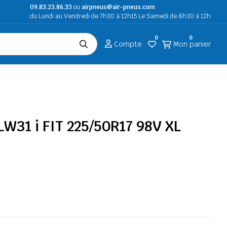
09.83.23.86.33
ou
airpneus@air-pneus.com
du Lundi au Vendredi de 7h30 à 12h15 Le Samedi de 8h30 à 12h
0
0
Compte
Mon panier
W31 i FIT 225/50R17 98V XL