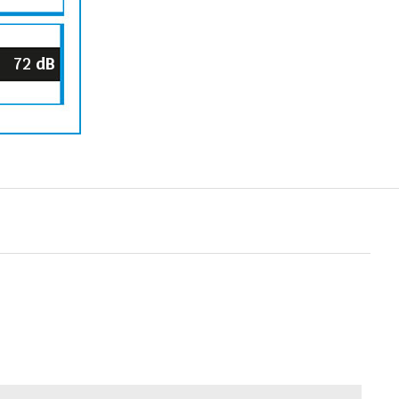
72
dB