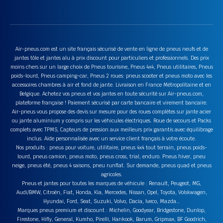
Air-pneus.com est un site français sécurisé de vente en ligne de pneus neufs et de
jantes tôle et jantes alu à prix discount pour particuliers et professionnels. Des prix
moins chers sur un large choix de Pneus tourisme, Pneus 4x4, Pneus utilitaires, Pneus
poids-lourd, Pneus camping-car, Pneus 2 roues: pneus scooter et pneus moto avec les
accessoires chambres à air et fond de jante. Livraison en France Métropolitaine et en
Belgique. Achetez vos pneus et vos jantes en toute sécurité sur Air-pneus.com,
plateforme française ! Paiement sécurisé par carte bancaire et virement bancaire.
Air-pneus vous propose des devis sur mesure pour des roues complètes sur jante acier
ou jante aluminium y compris sur les véhicules électriques. Roue de secours et Packs
complets avec TPMS, Capteurs de pression aux meilleurs prix garantis avec équilibrage
inclus. Aide personnalisée avec un service client français à votre écoute.
Nos produits : pneus pour voiture, utilitaire, pneus 4x4 tout terrain, pneus poids-
lourd, pneus camion, pneus moto, pneus cross, trial, enduro. Pneus hiver, pneu
neige, pneus été, pneus 4 saisons, pneu runflat. Sur demande, pneus quad et pneus
agricoles.
Pneus et jantes pour toutes les marques de véhicule : Renault, Peugeot, MG,
Audi/BMW, Citroën, Fiat, Honda, Kia, Mercedes, Nissan, Opel, Toyota, Volskwagen,
Hyundai, Ford, Seat, Suzuki, Volvo, Dacia, Iveco, Mazda…
Marques pneus premium et discount : Michelin, Goodyear, Bridgestone, Dunlop,
Firestone, Hifly, General, Kumho, Pirelli, Hankook, Barum, Gripmax, BF Goodrich,