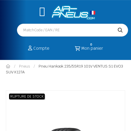
0
Compte
Mon panier
Pneus
Pneu Hankook 235/55R19 101V VENTUS S1 EVO3
SUV K127A
RUPTURE DE STOCK