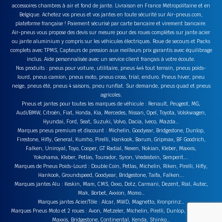
accessoires chambres à air et fond de jante. Livraison en France Métropolitaine et en
Belgique. Achetez vos pneus et vos jantes en toute sécurité sur Air-pneus.com,
plateforme française ! Paiement sécurisé par carte bancaire et virement bancaire.
Air-pneus vous propose des devis sur mesure pour des roues complètes sur jante acier
ou jante aluminium y compris sur les véhicules électriques. Roue de secours et Packs
complets avec TPMS, Capteurs de pression aux meilleurs prix garantis avec équilibrage
inclus. Aide personnalisée avec un service client français à votre écoute.
Nos produits : pneus pour voiture, utilitaire, pneus 4x4 tout terrain, pneus poids-
lourd, pneus camion, pneus moto, pneus cross, trial, enduro. Pneus hiver, pneu
neige, pneus été, pneus 4 saisons, pneu runflat. Sur demande, pneus quad et pneus
agricoles.
Pneus et jantes pour toutes les marques de véhicule : Renault, Peugeot, MG,
Audi/BMW, Citroën, Fiat, Honda, Kia, Mercedes, Nissan, Opel, Toyota, Volskwagen,
Hyundai, Ford, Seat, Suzuki, Volvo, Dacia, Iveco, Mazda…
Marques pneus premium et discount : Michelin, Goodyear, Bridgestone, Dunlop,
Firestone, Hifly, General, Kumho, Pirelli, Hankook, Barum, Gripmax, BF Goodrich,
Falken, Uniroyal, Toyo, Cooper, GT Radial, Nexen, Nokian, Kleber, Maxxis,
Yokohama, Kleber, Petlas, Tourador, Syron, Vredestein, Semperit….
Marques de Pneus Poids-Lourd : Double Coin, Petlas, Michelin, Riken, Pirelli, Hifly,
Hankook, Groundspeed, Goodyear, Bridgestone, Taifa, Falken….
Marques jantes Alu : Keskin, Mam, CMS, Oxxo, Dotz, Carmani, Dezent, Rial, Autec,
Mak, Borbet, Axxion, Momo…
Marques jantes Acier/Tôle : Alcar, MWD, Magnetto, Kronprinz…
Marques Pneus Moto et 2 roues : Avon, Metzeler, Michelin, Pirelli, Dunlop, Heidenau,
Maxxis, Bridgestone, Continental, Kenda, Shinko…