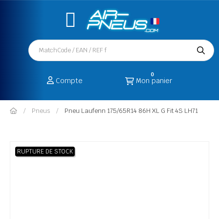
0
Compte
Mon panier
Pneus
Pneu Laufenn 175/65R14 86H XL G Fit 4S LH71
RUPTURE DE STOCK