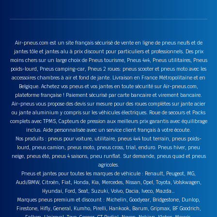
Air-pneus.com est un site français sécurisé de vente en ligne de pneus neufs et de
jantes tôle et jantes alu à prix discount pour particuliers et professionnels. Des prix
moins chers sur un large choix de Pneus tourisme, Pneus 4x4, Pneus utilitaires, Pneus
poids-lourd, Pneus camping-car, Pneus 2 roues: pneus scooter et pneus moto avec les
accessoires chambres à air et fond de jante. Livraison en France Métropolitaine et en
Belgique. Achetez vos pneus et vos jantes en toute sécurité sur Air-pneus.com,
plateforme française ! Paiement sécurisé par carte bancaire et virement bancaire.
Air-pneus vous propose des devis sur mesure pour des roues complètes sur jante acier
ou jante aluminium y compris sur les véhicules électriques. Roue de secours et Packs
complets avec TPMS, Capteurs de pression aux meilleurs prix garantis avec équilibrage
inclus. Aide personnalisée avec un service client français à votre écoute.
Nos produits : pneus pour voiture, utilitaire, pneus 4x4 tout terrain, pneus poids-
lourd, pneus camion, pneus moto, pneus cross, trial, enduro. Pneus hiver, pneu
neige, pneus été, pneus 4 saisons, pneu runflat. Sur demande, pneus quad et pneus
agricoles.
Pneus et jantes pour toutes les marques de véhicule : Renault, Peugeot, MG,
Audi/BMW, Citroën, Fiat, Honda, Kia, Mercedes, Nissan, Opel, Toyota, Volskwagen,
Hyundai, Ford, Seat, Suzuki, Volvo, Dacia, Iveco, Mazda…
Marques pneus premium et discount : Michelin, Goodyear, Bridgestone, Dunlop,
Firestone, Hifly, General, Kumho, Pirelli, Hankook, Barum, Gripmax, BF Goodrich,