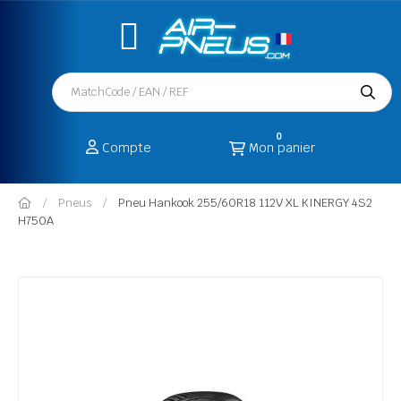
0
Compte
Mon panier
Pneus
Pneu Hankook 255/60R18 112V XL KINERGY 4S2
H750A