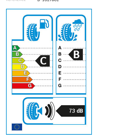
B
C
73
dB