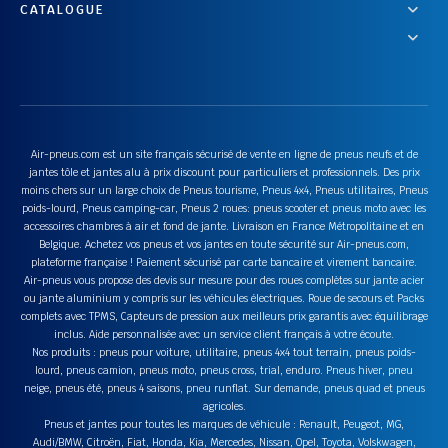
CATALOGUE
Air-pneus.com est un site français sécurisé de vente en ligne de pneus neufs et de
jantes tôle et jantes alu à prix discount pour particuliers et professionnels. Des prix
moins chers sur un large choix de Pneus tourisme, Pneus 4x4, Pneus utilitaires, Pneus
poids-lourd, Pneus camping-car, Pneus 2 roues: pneus scooter et pneus moto avec les
accessoires chambres à air et fond de jante. Livraison en France Métropolitaine et en
Belgique. Achetez vos pneus et vos jantes en toute sécurité sur Air-pneus.com,
plateforme française ! Paiement sécurisé par carte bancaire et virement bancaire.
Air-pneus vous propose des devis sur mesure pour des roues complètes sur jante acier
ou jante aluminium y compris sur les véhicules électriques. Roue de secours et Packs
complets avec TPMS, Capteurs de pression aux meilleurs prix garantis avec équilibrage
inclus. Aide personnalisée avec un service client français à votre écoute.
Nos produits : pneus pour voiture, utilitaire, pneus 4x4 tout terrain, pneus poids-
lourd, pneus camion, pneus moto, pneus cross, trial, enduro. Pneus hiver, pneu
neige, pneus été, pneus 4 saisons, pneu runflat. Sur demande, pneus quad et pneus
agricoles.
Pneus et jantes pour toutes les marques de véhicule : Renault, Peugeot, MG,
Audi/BMW, Citroën, Fiat, Honda, Kia, Mercedes, Nissan, Opel, Toyota, Volskwagen,