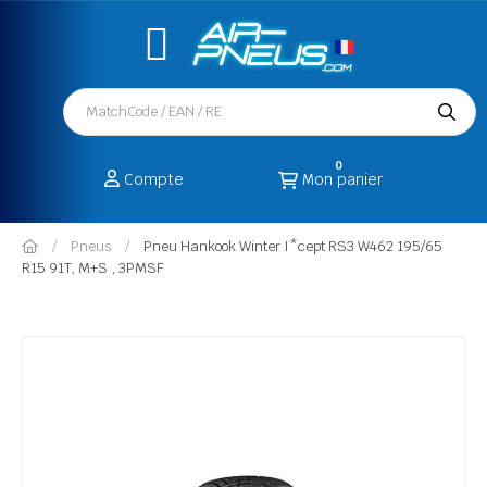
0
Compte
Mon panier
Pneus
Pneu Hankook Winter I*cept RS3 W462 195/65
R15 91T, M+S , 3PMSF