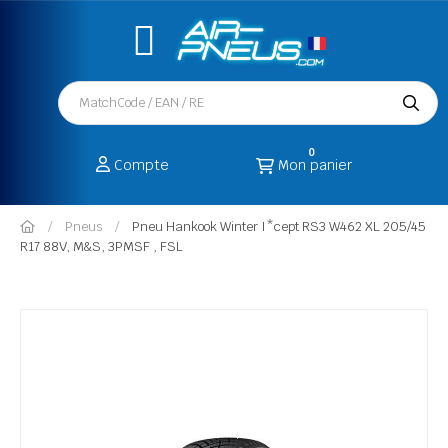
0
Compte
Mon panier
Pneus
Pneu Hankook Winter I*cept RS3 W462 XL 205/45
R17 88V, M&S, 3PMSF , FSL