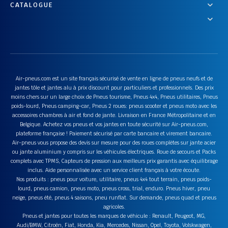
CATALOGUE
Air-pneus.com est un site français sécurisé de vente en ligne de pneus neufs et de
jantes tôle et jantes alu à prix discount pour particuliers et professionnels. Des prix
moins chers sur un large choix de Pneus tourisme, Pneus 4x4, Pneus utilitaires, Pneus
poids-lourd, Pneus camping-car, Pneus 2 roues: pneus scooter et pneus moto avec les
accessoires chambres à air et fond de jante. Livraison en France Métropolitaine et en
Belgique. Achetez vos pneus et vos jantes en toute sécurité sur Air-pneus.com,
plateforme française ! Paiement sécurisé par carte bancaire et virement bancaire.
Air-pneus vous propose des devis sur mesure pour des roues complètes sur jante acier
ou jante aluminium y compris sur les véhicules électriques. Roue de secours et Packs
complets avec TPMS, Capteurs de pression aux meilleurs prix garantis avec équilibrage
inclus. Aide personnalisée avec un service client français à votre écoute.
Nos produits : pneus pour voiture, utilitaire, pneus 4x4 tout terrain, pneus poids-
lourd, pneus camion, pneus moto, pneus cross, trial, enduro. Pneus hiver, pneu
neige, pneus été, pneus 4 saisons, pneu runflat. Sur demande, pneus quad et pneus
agricoles.
Pneus et jantes pour toutes les marques de véhicule : Renault, Peugeot, MG,
Audi/BMW, Citroën, Fiat, Honda, Kia, Mercedes, Nissan, Opel, Toyota, Volskwagen,