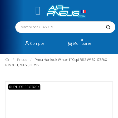
0
Compte
Mon panier
Pneus
Pneu Hankook Winter I*Cept RS2 W452 175/60
R15 81H, M+S , 3PMSF
RUPTURE DE STOCK