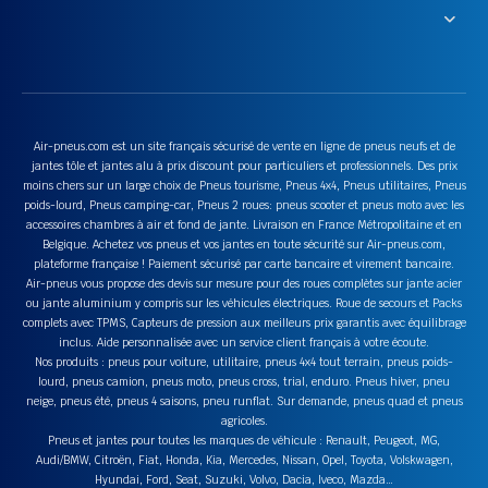
Air-pneus.com est un site français sécurisé de vente en ligne de pneus neufs et de
jantes tôle et jantes alu à prix discount pour particuliers et professionnels. Des prix
moins chers sur un large choix de Pneus tourisme, Pneus 4x4, Pneus utilitaires, Pneus
poids-lourd, Pneus camping-car, Pneus 2 roues: pneus scooter et pneus moto avec les
accessoires chambres à air et fond de jante. Livraison en France Métropolitaine et en
Belgique. Achetez vos pneus et vos jantes en toute sécurité sur Air-pneus.com,
plateforme française ! Paiement sécurisé par carte bancaire et virement bancaire.
Air-pneus vous propose des devis sur mesure pour des roues complètes sur jante acier
ou jante aluminium y compris sur les véhicules électriques. Roue de secours et Packs
complets avec TPMS, Capteurs de pression aux meilleurs prix garantis avec équilibrage
inclus. Aide personnalisée avec un service client français à votre écoute.
Nos produits : pneus pour voiture, utilitaire, pneus 4x4 tout terrain, pneus poids-
lourd, pneus camion, pneus moto, pneus cross, trial, enduro. Pneus hiver, pneu
neige, pneus été, pneus 4 saisons, pneu runflat. Sur demande, pneus quad et pneus
agricoles.
Pneus et jantes pour toutes les marques de véhicule : Renault, Peugeot, MG,
Audi/BMW, Citroën, Fiat, Honda, Kia, Mercedes, Nissan, Opel, Toyota, Volskwagen,
Hyundai, Ford, Seat, Suzuki, Volvo, Dacia, Iveco, Mazda…