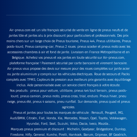
Air-pneus.com est un site français sécurisé de vente en ligne de pneus neufs et de
jantes tôle et jantes alu à prix discount pour particuliers et professionnels. Des prix
moins chers sur un large choix de Pneus tourisme, Pneus 4x4, Pneus utilitaires, Pneus
poids-lourd, Pneus camping-car, Pneus 2 roues: pneus scooter et pneus moto avec les
accessoires chambres à air et fond de jante. Livraison en France Métropolitaine et en
Belgique. Achetez vos pneus et vos jantes en toute sécurité sur Air-pneus.com,
plateforme française ! Paiement sécurisé par carte bancaire et virement bancaire.
Air-pneus vous propose des devis sur mesure pour des roues complètes sur jante acier
ou jante aluminium y compris sur les véhicules électriques. Roue de secours et Packs
complets avec TPMS, Capteurs de pression aux meilleurs prix garantis avec équilibrage
inclus. Aide personnalisée avec un service client français à votre écoute.
Nos produits : pneus pour voiture, utilitaire, pneus 4x4 tout terrain, pneus poids-
lourd, pneus camion, pneus moto, pneus cross, trial, enduro. Pneus hiver, pneu
neige, pneus été, pneus 4 saisons, pneu runflat. Sur demande, pneus quad et pneus
agricoles.
Pneus et jantes pour toutes les marques de véhicule : Renault, Peugeot, MG,
Audi/BMW, Citroën, Fiat, Honda, Kia, Mercedes, Nissan, Opel, Toyota, Volskwagen,
Hyundai, Ford, Seat, Suzuki, Volvo, Dacia, Iveco, Mazda…
Marques pneus premium et discount : Michelin, Goodyear, Bridgestone, Dunlop,
Firestone, Hifly, General, Kumho, Pirelli, Hankook, Barum, Gripmax, BF Goodrich,