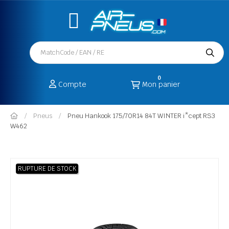
0
Compte
Mon panier
Pneus
Pneu Hankook 175/70R14 84T WINTER i*cept RS3
W462
RUPTURE DE STOCK