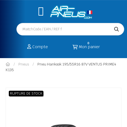
0
Compte
Mon panier
Pneus
Pneu Hankook 195/55R16 87V VENTUS PRIME4
K135
RUPTURE DE STOCK