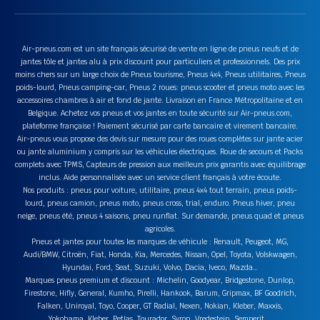
Air-pneus.com est un site français sécurisé de vente en ligne de pneus neufs et de
jantes tôle et jantes alu à prix discount pour particuliers et professionnels. Des prix
moins chers sur un large choix de Pneus tourisme, Pneus 4x4, Pneus utilitaires, Pneus
poids-lourd, Pneus camping-car, Pneus 2 roues: pneus scooter et pneus moto avec les
accessoires chambres à air et fond de jante. Livraison en France Métropolitaine et en
Belgique. Achetez vos pneus et vos jantes en toute sécurité sur Air-pneus.com,
plateforme française ! Paiement sécurisé par carte bancaire et virement bancaire.
Air-pneus vous propose des devis sur mesure pour des roues complètes sur jante acier
ou jante aluminium y compris sur les véhicules électriques. Roue de secours et Packs
complets avec TPMS, Capteurs de pression aux meilleurs prix garantis avec équilibrage
inclus. Aide personnalisée avec un service client français à votre écoute.
Nos produits : pneus pour voiture, utilitaire, pneus 4x4 tout terrain, pneus poids-
lourd, pneus camion, pneus moto, pneus cross, trial, enduro. Pneus hiver, pneu
neige, pneus été, pneus 4 saisons, pneu runflat. Sur demande, pneus quad et pneus
agricoles.
Pneus et jantes pour toutes les marques de véhicule : Renault, Peugeot, MG,
Audi/BMW, Citroën, Fiat, Honda, Kia, Mercedes, Nissan, Opel, Toyota, Volskwagen,
Hyundai, Ford, Seat, Suzuki, Volvo, Dacia, Iveco, Mazda…
Marques pneus premium et discount : Michelin, Goodyear, Bridgestone, Dunlop,
Firestone, Hifly, General, Kumho, Pirelli, Hankook, Barum, Gripmax, BF Goodrich,
Falken, Uniroyal, Toyo, Cooper, GT Radial, Nexen, Nokian, Kleber, Maxxis,
Yokohama, Kleber, Petlas, Tourador, Syron, Vredestein, Semperit….