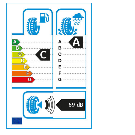
A
C
69
dB