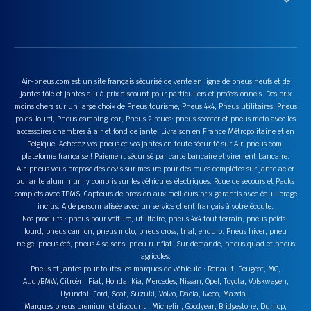
Air-pneus.com est un site français sécurisé de vente en ligne de pneus neufs et de
jantes tôle et jantes alu à prix discount pour particuliers et professionnels. Des prix
moins chers sur un large choix de Pneus tourisme, Pneus 4x4, Pneus utilitaires, Pneus
poids-lourd, Pneus camping-car, Pneus 2 roues: pneus scooter et pneus moto avec les
accessoires chambres à air et fond de jante. Livraison en France Métropolitaine et en
Belgique. Achetez vos pneus et vos jantes en toute sécurité sur Air-pneus.com,
plateforme française ! Paiement sécurisé par carte bancaire et virement bancaire.
Air-pneus vous propose des devis sur mesure pour des roues complètes sur jante acier
ou jante aluminium y compris sur les véhicules électriques. Roue de secours et Packs
complets avec TPMS, Capteurs de pression aux meilleurs prix garantis avec équilibrage
inclus. Aide personnalisée avec un service client français à votre écoute.
Nos produits : pneus pour voiture, utilitaire, pneus 4x4 tout terrain, pneus poids-
lourd, pneus camion, pneus moto, pneus cross, trial, enduro. Pneus hiver, pneu
neige, pneus été, pneus 4 saisons, pneu runflat. Sur demande, pneus quad et pneus
agricoles.
Pneus et jantes pour toutes les marques de véhicule : Renault, Peugeot, MG,
Audi/BMW, Citroën, Fiat, Honda, Kia, Mercedes, Nissan, Opel, Toyota, Volskwagen,
Hyundai, Ford, Seat, Suzuki, Volvo, Dacia, Iveco, Mazda…
Marques pneus premium et discount : Michelin, Goodyear, Bridgestone, Dunlop,