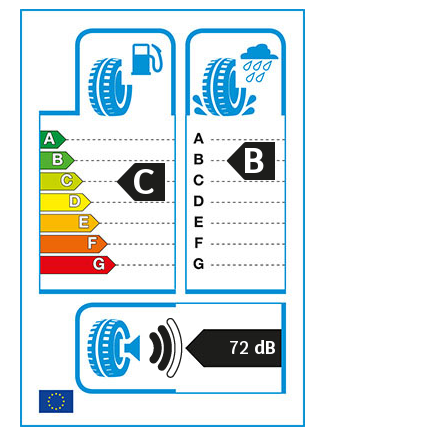
B
C
72
dB