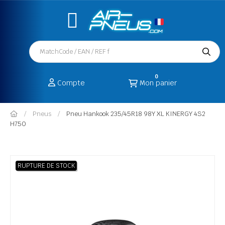
0
Compte
Mon panier
Pneus
Pneu Hankook 235/45R18 98Y XL KINERGY 4S2
H750
RUPTURE DE STOCK