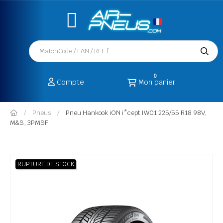
0
Compte
Mon panier
Pneus
Pneu Hankook iON i*cept IW01 225/55 R18 98V,
M&S, 3PMSF
RUPTURE DE STOCK