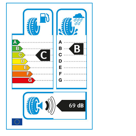
B
C
69
dB