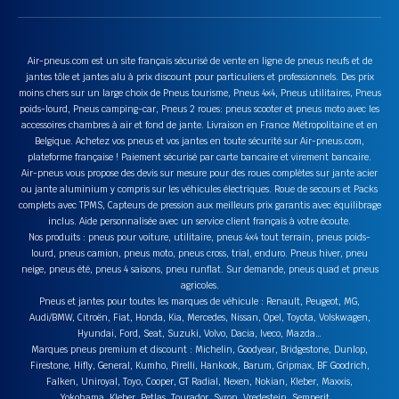
Air-pneus.com est un site français sécurisé de vente en ligne de pneus neufs et de
jantes tôle et jantes alu à prix discount pour particuliers et professionnels. Des prix
moins chers sur un large choix de Pneus tourisme, Pneus 4x4, Pneus utilitaires, Pneus
poids-lourd, Pneus camping-car, Pneus 2 roues: pneus scooter et pneus moto avec les
accessoires chambres à air et fond de jante. Livraison en France Métropolitaine et en
Belgique. Achetez vos pneus et vos jantes en toute sécurité sur Air-pneus.com,
plateforme française ! Paiement sécurisé par carte bancaire et virement bancaire.
Air-pneus vous propose des devis sur mesure pour des roues complètes sur jante acier
ou jante aluminium y compris sur les véhicules électriques. Roue de secours et Packs
complets avec TPMS, Capteurs de pression aux meilleurs prix garantis avec équilibrage
inclus. Aide personnalisée avec un service client français à votre écoute.
Nos produits : pneus pour voiture, utilitaire, pneus 4x4 tout terrain, pneus poids-
lourd, pneus camion, pneus moto, pneus cross, trial, enduro. Pneus hiver, pneu
neige, pneus été, pneus 4 saisons, pneu runflat. Sur demande, pneus quad et pneus
agricoles.
Pneus et jantes pour toutes les marques de véhicule : Renault, Peugeot, MG,
Audi/BMW, Citroën, Fiat, Honda, Kia, Mercedes, Nissan, Opel, Toyota, Volskwagen,
Hyundai, Ford, Seat, Suzuki, Volvo, Dacia, Iveco, Mazda…
Marques pneus premium et discount : Michelin, Goodyear, Bridgestone, Dunlop,
Firestone, Hifly, General, Kumho, Pirelli, Hankook, Barum, Gripmax, BF Goodrich,
Falken, Uniroyal, Toyo, Cooper, GT Radial, Nexen, Nokian, Kleber, Maxxis,
Yokohama, Kleber, Petlas, Tourador, Syron, Vredestein, Semperit….