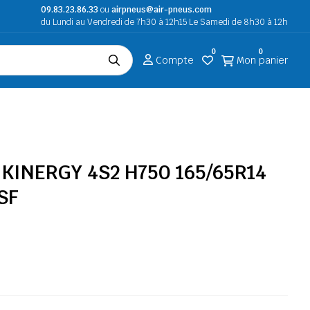
09.83.23.86.33
ou
airpneus@air-pneus.com
du Lundi au Vendredi de 7h30 à 12h15 Le Samedi de 8h30 à 12h
0
0
Compte
Mon panier
KINERGY 4S2 H750 165/65R14
SF