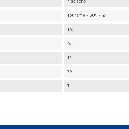
4 saisons
Tourisme - SUV - 4x4
165
65
14
79
T