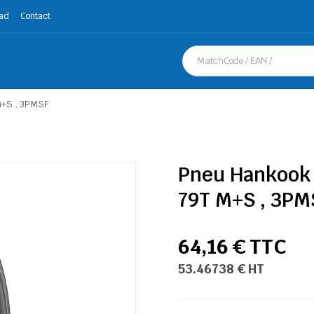
ad
Contact
M+S , 3PMSF
Pneu Hankook 
79T M+S , 3PM
64,16 € TTC
53.46738 € HT