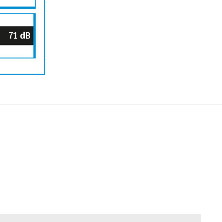
71
dB