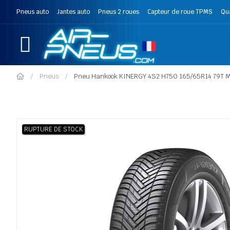
Pneus auto
Jantes auto
Pneus 2 roues
Capteur de roue TPMS
Qu
Pneus
Pneu Hankook KINERGY 4S2 H750 165/65R14 79T 
RUPTURE DE STOCK