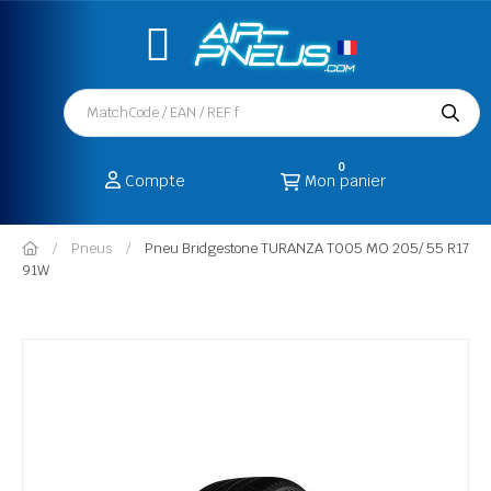
0
Compte
Mon panier
Pneus
Pneu Bridgestone TURANZA T005 MO 205/ 55 R17
91W