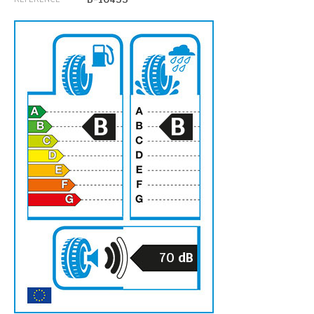
B
B
70
dB