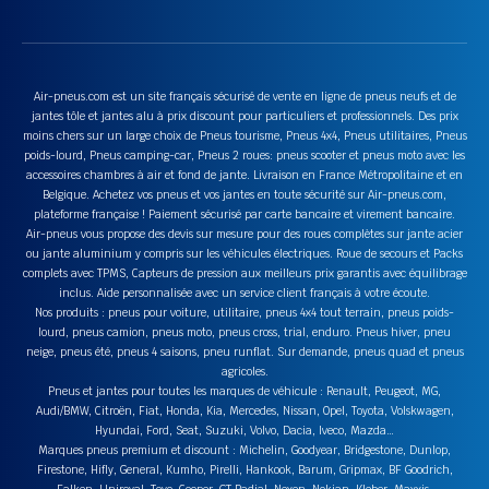
Air-pneus.com est un site français sécurisé de vente en ligne de pneus neufs et de
jantes tôle et jantes alu à prix discount pour particuliers et professionnels. Des prix
moins chers sur un large choix de Pneus tourisme, Pneus 4x4, Pneus utilitaires, Pneus
poids-lourd, Pneus camping-car, Pneus 2 roues: pneus scooter et pneus moto avec les
accessoires chambres à air et fond de jante. Livraison en France Métropolitaine et en
Belgique. Achetez vos pneus et vos jantes en toute sécurité sur Air-pneus.com,
plateforme française ! Paiement sécurisé par carte bancaire et virement bancaire.
Air-pneus vous propose des devis sur mesure pour des roues complètes sur jante acier
ou jante aluminium y compris sur les véhicules électriques. Roue de secours et Packs
complets avec TPMS, Capteurs de pression aux meilleurs prix garantis avec équilibrage
inclus. Aide personnalisée avec un service client français à votre écoute.
Nos produits : pneus pour voiture, utilitaire, pneus 4x4 tout terrain, pneus poids-
lourd, pneus camion, pneus moto, pneus cross, trial, enduro. Pneus hiver, pneu
neige, pneus été, pneus 4 saisons, pneu runflat. Sur demande, pneus quad et pneus
agricoles.
Pneus et jantes pour toutes les marques de véhicule : Renault, Peugeot, MG,
Audi/BMW, Citroën, Fiat, Honda, Kia, Mercedes, Nissan, Opel, Toyota, Volskwagen,
Hyundai, Ford, Seat, Suzuki, Volvo, Dacia, Iveco, Mazda…
Marques pneus premium et discount : Michelin, Goodyear, Bridgestone, Dunlop,
Firestone, Hifly, General, Kumho, Pirelli, Hankook, Barum, Gripmax, BF Goodrich,