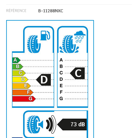
B-11288NXC
RÉFÉRENCE
C
D
73
dB