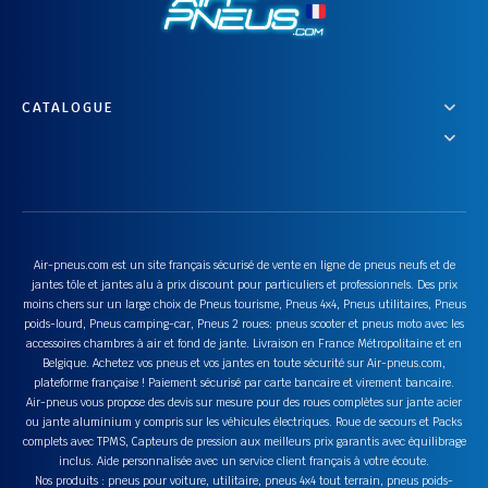
CATALOGUE
Air-pneus.com est un site français sécurisé de vente en ligne de pneus neufs et de
jantes tôle et jantes alu à prix discount pour particuliers et professionnels. Des prix
moins chers sur un large choix de Pneus tourisme, Pneus 4x4, Pneus utilitaires, Pneus
poids-lourd, Pneus camping-car, Pneus 2 roues: pneus scooter et pneus moto avec les
accessoires chambres à air et fond de jante. Livraison en France Métropolitaine et en
Belgique. Achetez vos pneus et vos jantes en toute sécurité sur Air-pneus.com,
plateforme française ! Paiement sécurisé par carte bancaire et virement bancaire.
Air-pneus vous propose des devis sur mesure pour des roues complètes sur jante acier
ou jante aluminium y compris sur les véhicules électriques. Roue de secours et Packs
complets avec TPMS, Capteurs de pression aux meilleurs prix garantis avec équilibrage
inclus. Aide personnalisée avec un service client français à votre écoute.
Nos produits : pneus pour voiture, utilitaire, pneus 4x4 tout terrain, pneus poids-