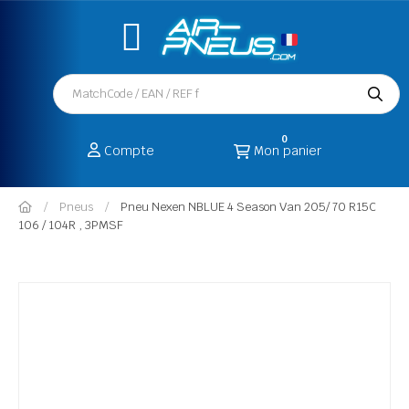
0
Compte
Mon panier
Pneus
Pneu Nexen NBLUE 4 Season Van 205/ 70 R15C
106 / 104R , 3PMSF